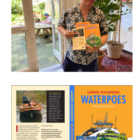
STRIPS
PODIUM
VRIJ WERK
VIDEO
ANI
PUBLICATIES
IN DE MEDIA