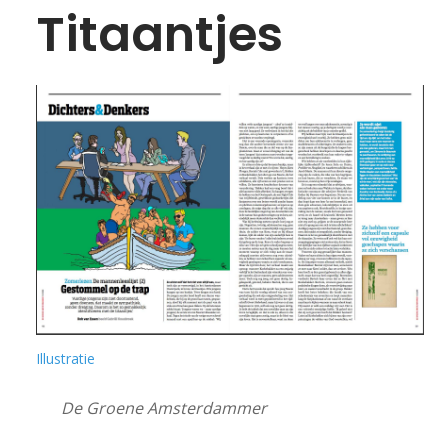
Titaantjes
STRIPS
PODIUM
VRIJ WERK
VIDEO
ANI
Illustratie
PUBLICATIES
De Groene Amsterdammer
IN DE MEDIA