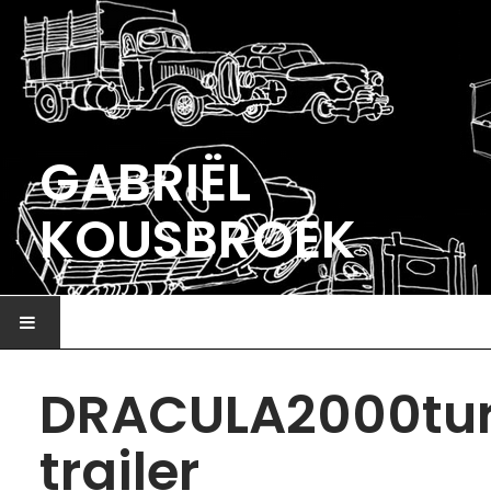
GABRIËL
KOUSBROEK
HOME
DRACULA2000tu
ILLUSTRATIE
trailer