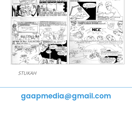
STRIPS
PODIUM
VRIJ WERK
VIDEO
STUKAH
ANI
gaapmedia@gmail.com
PUBLICATIES
IN DE MEDIA