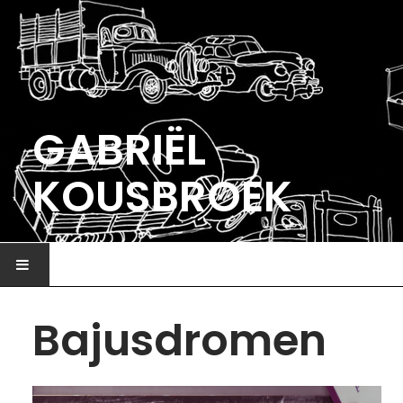
GABRIËL
KOUSBROEK
HOME
Bajusdromen
ILLUSTRATIE