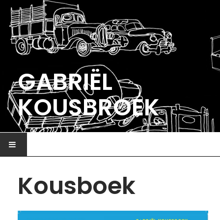
GABRIËL
KOUSBROEK
HOME
Kousboek
ILLUSTRATIE