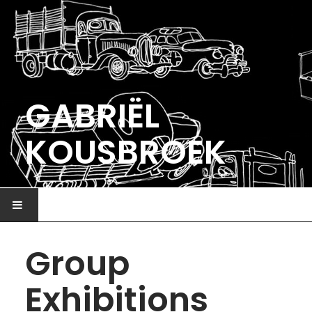
GABRIËL
KOUSBROEK
HOME
Group
ILLUSTRATIE
Exhibitions