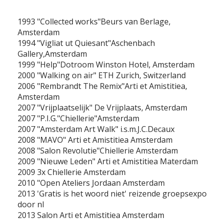
STRIPS
1993 "Collected works"Beurs van Berlage,
Amsterdam
PODIUM
1994 "Vigliat ut Quiesant"Aschenbach
Gallery,Amsterdam
1999 "Help"Dotroom Winston Hotel, Amsterdam
VRIJ WERK
2000 "Walking on air" ETH Zurich, Switzerland
2006 "Rembrandt The Remix"Arti et Amistitiea,
Amsterdam
2007 "Vrijplaatselijk" De Vrijplaats, Amsterdam
VIDEO
2007 "P.I.G."Chiellerie"Amsterdam
2007 "Amsterdam Art Walk" i.s.m.J.C.Decaux
2008 "MAVO" Arti et Amistitiea Amsterdam
ANI
2008 "Salon Revolutie"Chiellerie Amsterdam
2009 "Nieuwe Leden" Arti et Amistitiea Materdam
2009 3x Chiellerie Amsterdam
PUBLICATIES
2010 "Open Ateliers Jordaan Amsterdam
2013 'Gratis is het woord niet' reizende groepsexpo
door nl
IN DE MEDIA
2013 Salon Arti et Amistitiea Amsterdam