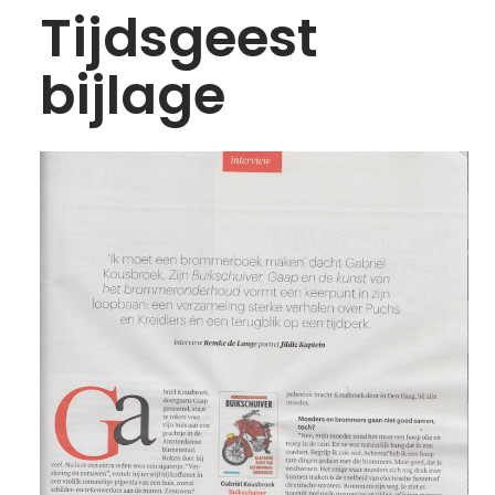
Tijdsgeest
STRIPS
bijlage
PODIUM
VRIJ WERK
VIDEO
ANI
PUBLICATIES
IN DE MEDIA