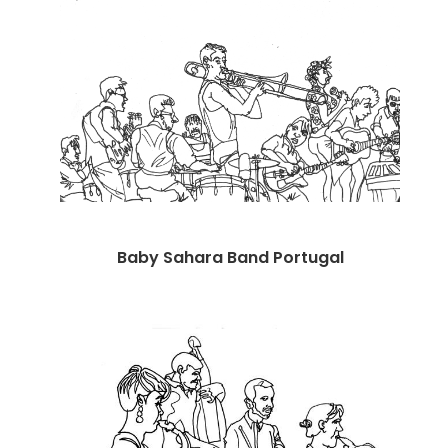
STRIPS
PODIUM
VRIJ WERK
VIDEO
Baby Sahara Band Portugal
ANI
PUBLICATIES
IN DE MEDIA