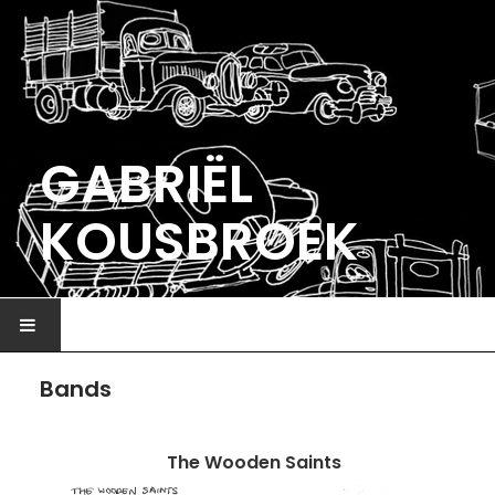
GABRIËL
KOUSBROEK
HOME
Bands
ILLUSTRATIE
The Wooden Saints